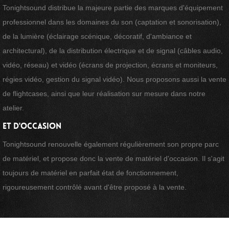
Tonightsound distribue la majeure partie des marques d'équipement
professionnel dans les domaines du son (captation et sonorisation),
de la lumière (éclairage scénique, décoratif, d'ambiance et
architectural), de la distribution électrique et de signal (câbles audio,
vidéo, réseau) et vidéo (écrans de projection, écrans et moniteurs,
régies vidéo, gestion du signal vidéo). Nous proposons aussi la vente
de flightcases, ainsi que leur réalisation sur mesure dans notre
atelier.
et d'occasion
Tonightsound renouvelle également régulièrement son propre parc
de matériel, et propose donc la vente de matériel d'occasion. Il s'agit
toujours de matériel en parfait état de fonctionnement,
rigoureusement contrôlé avant d'être proposé à la vente.