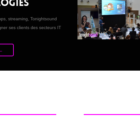
logies
Apps, streaming, Tonightsound
er ses clients des secteurs IT
.