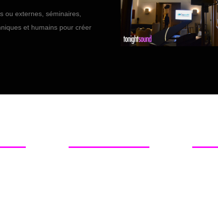
s ou externes, séminaires,
chniques et humains pour créer