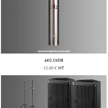
AKG C451B
15.00 €
HT