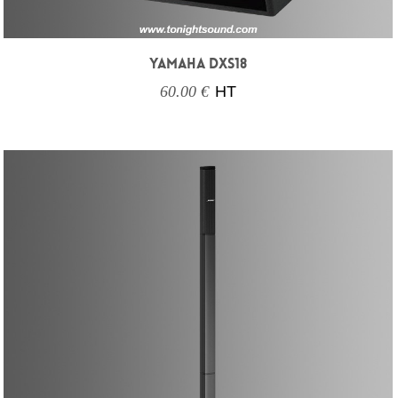
YAMAHA DXS18
60.00 €
HT