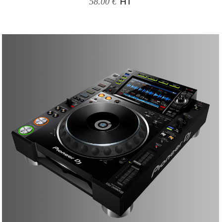
58.00 €
HT