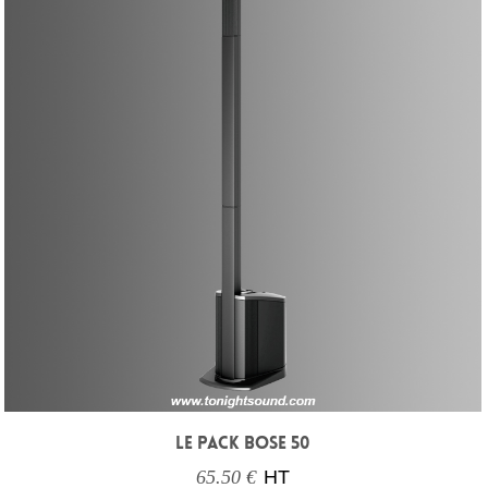
LE PACK BOSE 50
65.50 €
HT