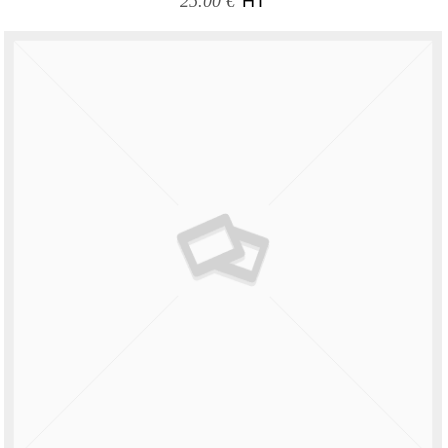
25.00 €
HT