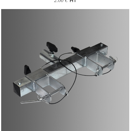
2.00 €
HT