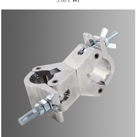
5.00 €
HT