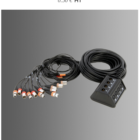
0.50 €
HT