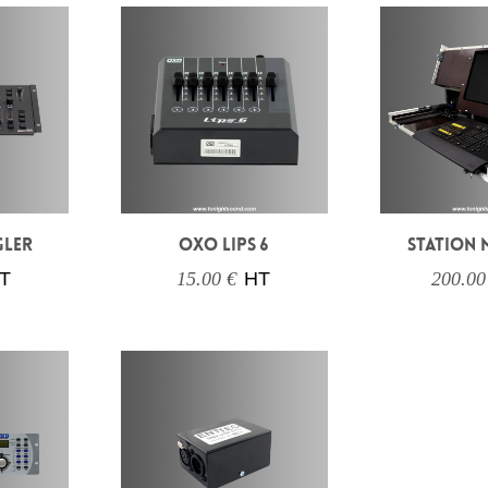
GLER
OXO LIPS 6
STATION 
T
15.00 €
HT
200.00