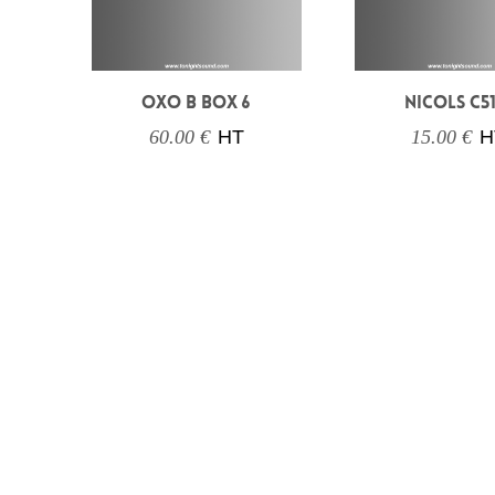
OXO B BOX 6
NICOLS C5
60.00 €
HT
15.00 €
H