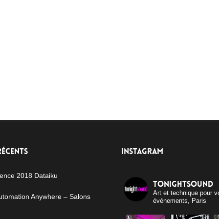
RÉCENTS
INSTAGRAM
ence 2018 Dataiku
tonightsound
Art et technique pour v
utomation Anywhere – Salons
événements, Paris