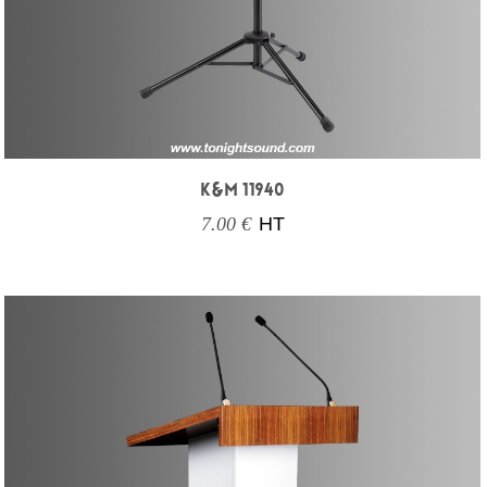
K&M 11940
7.00 €
HT