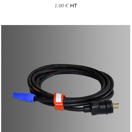
1.00 €
HT