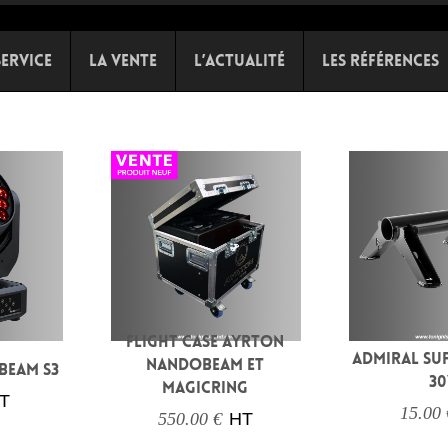
Service
La Vente
L’Actualité
Les références
FLIGHT CASE AYRTON
ADMIRAL SU
NANDOBEAM ET
BEAM S3
30
MAGICRING
T
15.00 
550.00 €
HT