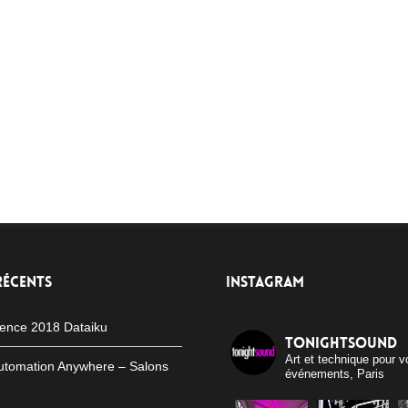
RÉCENTS
INSTAGRAM
ence 2018 Dataiku
tonightsound
Art et technique pour v
utomation Anywhere – Salons
événements, Paris