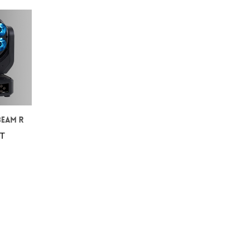
BEAM R
T